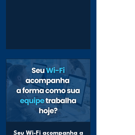
investimentos e centralizar a
gestão permite mais
previsibilidade, organização e
eficiência operacional. A Goldnet TI
ajuda sua empresa a simplificar a
gestão do ambiente Cisco e
identificar as melhores formas de
adoção e os benefícios do Cisco
Enterprise Agreement (EA),
tornando a tecnologia mais
estratégica para o seu negocio.
Seu Wi-Fi acompanha a