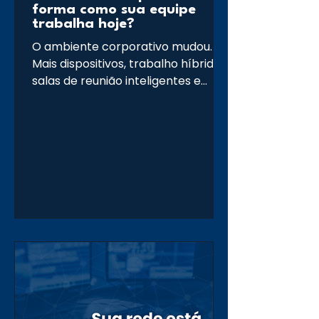
forma como sua equipe
trabalha hoje?
O ambiente corporativo mudou.
Mais dispositivos, trabalho híbrido,
salas de reunião inteligentes e
aplicações em nuvem exigem uma
rede sem fio cada vez mais
eficiente. Com as soluções da
Cisco, sua empresa conta com
uma infraestrutura preparada
para entregar alta performance,
segurança e escalabilidade,
acompanhando o crescimento do
negócio. Mais do que cobertura,
um bom Wi-Fi precisa entregar
desempenho, estabilidade e
segurança e a Goldnet TI ajuda sua
empresa a planejar am