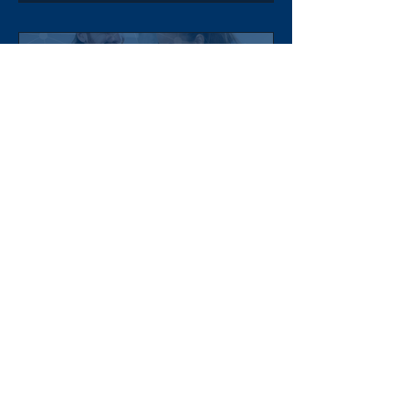
garantir maior disponibilidade para
usuários e aplicações. Na Goldnet
TI, desenvolvemos projetos de
switching e infraestrutura de rede
que unem tecnologia,
escalabilidade e
Por que uma parceira Cisco
é essencial para o sucesso
do seu projeto?
Investir em tecnologia vai muito
além da aquisição de
equipamentos. Um projeto de
infraestrutura bem-sucedido