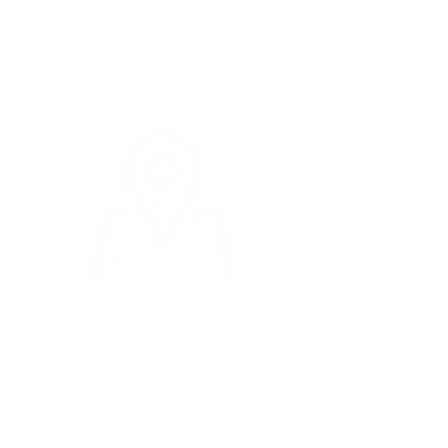
sac@goldnet.com.br
vendas@goldnet.com.br
R. Abílio Figueiredo, 92 - 16º andar - Anhangabaú,
Jundiaí - SP, 13208-140