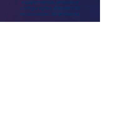
equipamentos, antenas e
configurações atendem às
necessidades do ambiente.
Análise do Ambiente
Atual
Identificamos equipamentos
inoperantes ou mal configurados,
além de possíveis conflitos que
impactam o desempenho da rede.
BENEFÍCIOS DO SITE SURVEY
GOLDNET + EKAHAU