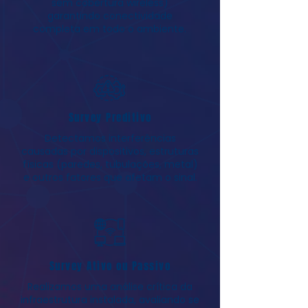
sem cobertura wireless)
garantindo conectividade
completa em todo o ambiente.
Survey Preditivo
Detectamos interferências
causadas por dispositivos, estruturas
físicas (paredes, tubulações, metal)
e outros fatores que afetam o sinal.
Survey Ativo ou Passivo
Realizamos uma análise crítica da
infraestrutura instalada, avaliando se