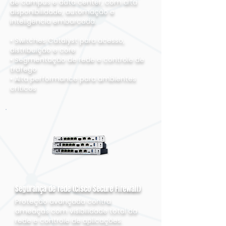
de campus e data center, com alta
disponibilidade, automação e
inteligência embarcada.
• Switches Catalyst para acesso,
distribuição e core
• Segmentação de rede e controle de
tráfego
• Alta performance para ambientes
críticos
Segurança de rede (Cisco Secure Firewall)
Proteção avançada contra
ameaças com visibilidade total da
rede e controle de aplicações.