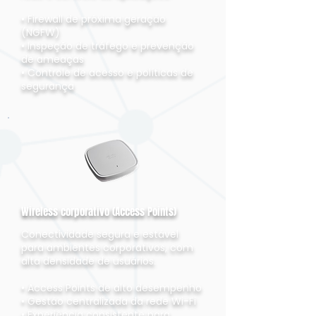
• Firewall de próxima geração
(NGFW)
• Inspeção de tráfego e prevenção
de ameaças
• Controle de acesso e políticas de
segurança
Wireless corporativo (Access Points)
Conectividade segura e estável
para ambientes corporativos, com
alta densidade de usuários.
• Access Points de alto desempenho
• Gestão centralizada da rede Wi-Fi
• Experiência consistente para