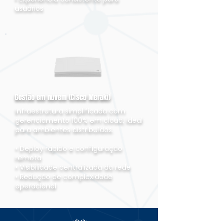
usuários
Gestão em nuvem (Cisco Meraki)
Infraestrutura simplificada com
gerenciamento 100% em cloud, ideal
para ambientes distribuídos.
• Deploy rápido e configuração
remota
• Visibilidade centralizada da rede
• Redução de complexidade
operacional