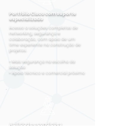
Portfólio Cisco com suporte
especializado
Acesso a soluções completas de
networking, segurança e
colaboração, com apoio de um
time experiente na construção de
projetos.
• Mais segurança na escolha da
solução
• Apoio técnico e comercial próximo
Agilidade e condições
comerciais diferenciadas