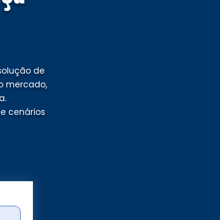
solução de
 o mercado,
a.
 e cenários