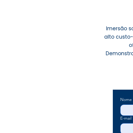
Imersão s
alto custo
o
Demonstraç
Nome
E-mail