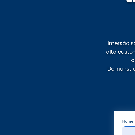
Imersão s
alto custo
o
Demonstraç
Nome