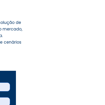
solução de
 o mercado,
a.
 e cenários