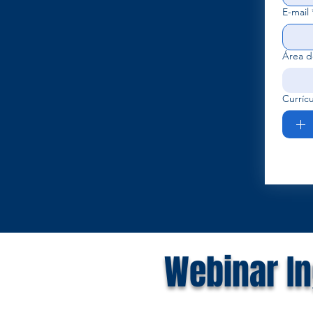
E-mail
Área d
Curríc
Webinar In