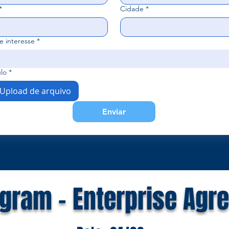
*
Cidade
*
e interesse
*
ulo
*
Upload de arquivo
Enviar
gram – Enterprise Agr